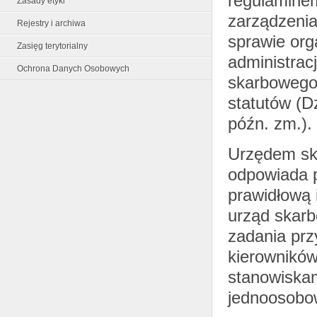
regulamine
Zasady etyki
zarządzenia
Rejestry i archiwa
sprawie org
Zasięg terytorialny
administrac
Ochrona Danych Osobowych
skarbowego 
statutów (Dz
późn. zm.).
Urzędem ska
odpowiada p
prawidłową 
urząd skar
zadania prz
kierowników
stanowiskam
jednoosobo