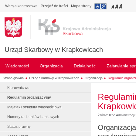
Wersja kontrastowa
Przejdź do treści
Mapa strony
Urząd Skarbowy w Krapkowicach
Wiadomości
Organizacja
Działalność
Załatwianie sp
Strona główna
Urząd Skarbowy w Krapkowicach
Organizacja
Regulamin organiz
Kierownictwo
Regulami
Regulamin organizacyjny
Krapkowi
Majątek i struktura własnościowa
Źródło: Izba Administracj
Numery rachunków bankowych
Organizacja
Status prawny