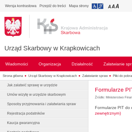
Wersja kontrastowa
Przejdź do treści
Mapa strony
Urząd Skarbowy w Krapkowicach
Wiadomości
Organizacja
Działalność
Załatwianie sp
Strona główna
Urząd Skarbowy w Krapkowicach
Załatwianie spraw
Pliki do pobr
Jak załatwić sprawę w urzędzie
Formularze PI
Umów wizytę w urzędzie skarbowym
Źródło: Ministerstwo Fin
Sposoby przyjmowania i załatwiania spraw
Formularze PIT do 
zewnętrznym)
Rejestracja podatników
Kaucja gwarancyjna