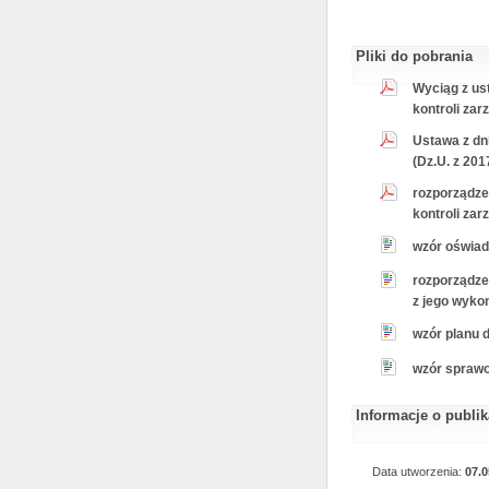
Pliki do pobrania
Wyciąg z ust
kontroli zar
Ustawa z dn
(Dz.U. z 201
rozporządzen
kontroli zar
wzór oświadc
rozporządzen
z jego wykon
wzór planu dz
wzór sprawoz
Informacje o publi
Data utworzenia:
07.0