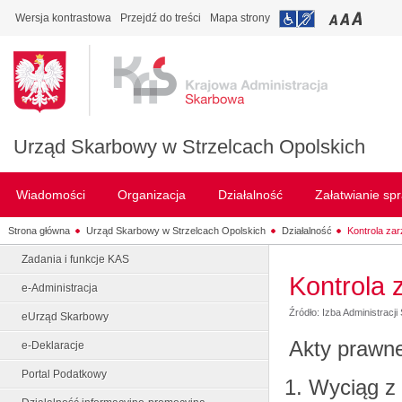
Wersja kontrastowa
Przejdź do treści
Mapa strony
Urząd Skarbowy w Strzelcach Opolskich
Wiadomości
Organizacja
Działalność
Załatwianie sp
Strona główna
Urząd Skarbowy w Strzelcach Opolskich
Działalność
Kontrola za
Zadania i funkcje KAS
Kontrola
e-Administracja
Źródło: Izba Administracj
eUrząd Skarbowy
Akty prawne
e-Deklaracje
Portal Podatkowy
Wyciąg z 