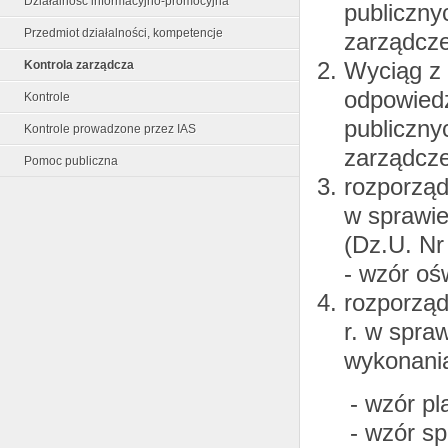
Działalność informacyjno-promocyjna
publiczny
Przedmiot działalności, kompetencje
zarządcze
Wyciąg z 
Kontrola zarządcza
odpowiedz
Kontrole
publicznyc
Kontrole prowadzone przez IAS
zarządcze
Pomoc publiczna
rozporząd
w sprawie
(Dz.U. Nr
- wzór oś
rozporząd
r. w spra
wykonania
- wzór plan
- wzór spr