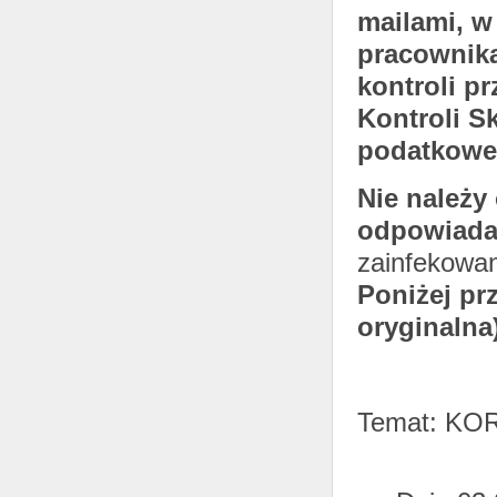
mailami, w
pracownika
kontroli p
Kontroli S
podatkoweg
Nie należy
odpowiada
zainfekowan
Poniżej pr
oryginalna
Temat: K