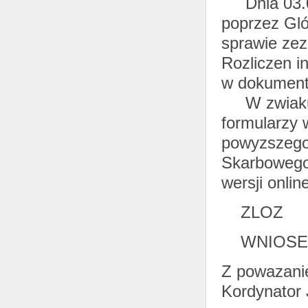
Dnia 03.07
poprzez Gl
sprawie zez
Rozliczen i
w dokumenta
W zwiaku z
formularzy 
powyzszego
Skarbowego
wersji onlin
ZLOZ
WNIOSE
Z powazan
Kordynator