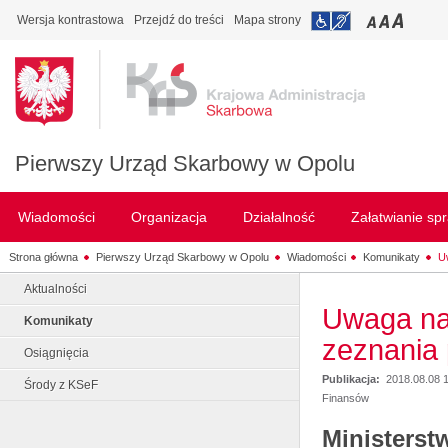
Wersja kontrastowa
Przejdź do treści
Mapa strony
Pierwszy Urząd Skarbowy w Opolu
Wiadomości
Organizacja
Działalność
Załatwianie sp
Strona główna
Pierwszy Urząd Skarbowy w Opolu
Wiadomości
Komunikaty
U
Aktualności
Uwaga na 
Komunikaty
zeznania
Osiągnięcia
Publikacja:
2018.08.08 
Środy z KSeF
Finansów
Ministerst