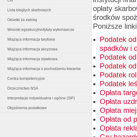
Cło
opłaty skarbo
Lista biegłych skarbowych
środków spoży
Odsetki za zwłokę
Poniższe link
Wnioski egzekucyjne/tytuły wykonawcze
Podatek od
Wiążąca informacja taryfowa
spadków i 
Wiążąca informacja akcyzowa
Podatek od
Wiążąca informacja stawkowa
Podatek od
Wiążąca informacja o pochodzeniu towarów
Podatek ro
Centra kompetencyjne
Podatek le
Orzecznictwo NSA
Opłata tar
Interpretacje indywidualne i ogólne (SIP)
Opłata uzd
Objaśnienia podatkowe
Opłata mie
Opłata od 
Opłata rek
Gry hazar