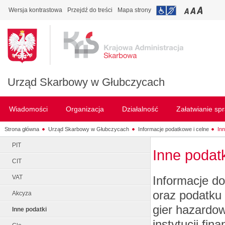
Wersja kontrastowa
Przejdź do treści
Mapa strony
Urząd Skarbowy w Głubczycach
Wiadomości
Organizacja
Działalność
Załatwianie sp
Strona główna
Urząd Skarbowy w Głubczycach
Informacje podatkowe i celne
In
PIT
Inne podatk
CIT
Informacje d
VAT
oraz podatku 
Akcyza
gier hazardo
Inne podatki
instytucji fi