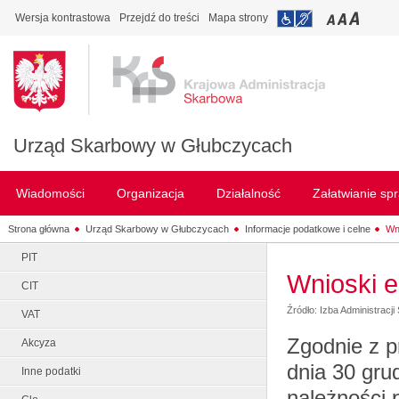
Wersja kontrastowa
Przejdź do treści
Mapa strony
Urząd Skarbowy w Głubczycach
Wiadomości
Organizacja
Działalność
Załatwianie sp
Strona główna
Urząd Skarbowy w Głubczycach
Informacje podatkowe i celne
Wn
PIT
Wnioski e
CIT
Źródło: Izba Administracj
VAT
Zgodnie z p
Akcyza
dnia 30 gru
Inne podatki
należności 