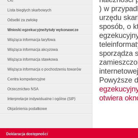
Cło
) w przypad
Lista biegłych skarbowych
urzędu ska
Odsetki za zwłokę
sposób, o k
Wnioski egzekucyjne/tytuły wykonawcze
egzekucyjny
Wiążąca informacja taryfowa
teleinforma
Wiążąca informacja akcyzowa
sporządza s
Wiążąca informacja stawkowa
zamieszczon
internetowe
Wiążąca informacja o pochodzeniu towarów
Powyższe d
Centra kompetencyjne
egzekucyjny
Orzecznictwo NSA
otwiera okn
Interpretacje indywidualne i ogólne (SIP)
Objaśnienia podatkowe
Deklaracja dostępności