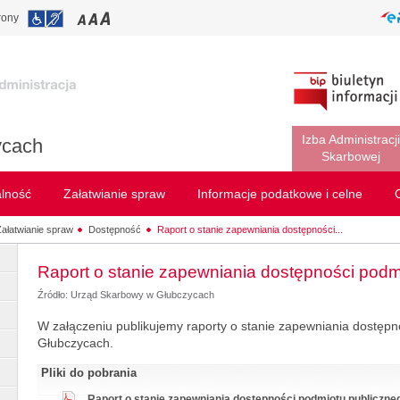
rony
Izba Administracji
ycach
Skarbowej
alność
Załatwianie spraw
Informacje podatkowe i celne
ałatwianie spraw
Dostępność
Raport o stanie zapewniania dostępności...
Raport o stanie zapewniania dostępności podm
Źródło: Urząd Skarbowy w Głubczycach
W załączeniu publikujemy raporty o stanie zapewniania dostę
Głubczycach.
Pliki do pobrania
Raport o stanie zapewniania dostępności podmiotu publicznego