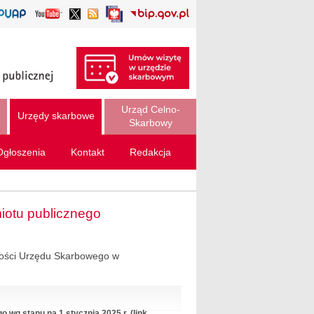
Urząd Celno-
Urzędy skarbowe
Skarbowy
Ogłoszenia
Kontakt
Redakcja
iotu publicznego
pności Urzędu Skarbowego w
 wg stanu na 1 stycznia 2025 r. (link