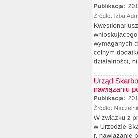
Publikacja:
201
Źródło:
Izba Adm
Kwestionarius
wnioskującego 
wymaganych do
celnym dodatko
działalności, n
Urząd Skarbo
nawiązaniu p
Publikacja:
201
Źródło:
Naczelni
W związku z pr
w Urzędzie Sk
r. nawiązanie 