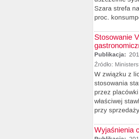
Szara strefa n
proc. konsumpc
Stosowanie V
gastronomicz
Publikacja:
201
Źródło:
Minister
W związku z li
stosowania sta
przez placówk
właściwej staw
przy sprzedaży
Wyjaśnienia 
Publikacja:
201