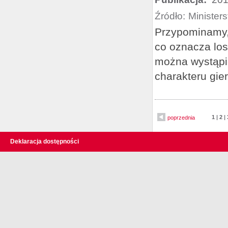
Źródło:
Minister
Przypominamy,
co oznacza lo
można wystąpić
charakteru gie
1
|
2
|
poprzednia
Deklaracja dostępności