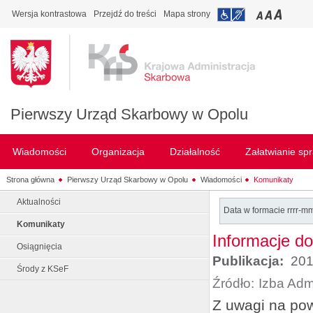
Wersja kontrastowa
Przejdź do treści
Mapa strony
Pierwszy Urząd Skarbowy w Opolu
Wiadomości
Organizacja
Działalność
Załatwianie sp
Strona główna
Pierwszy Urząd Skarbowy w Opolu
Wiadomości
Komunikaty
Aktualności
Data w formacie rrrr-m
Komunikaty
Informacje d
Osiągnięcia
Publikacja:
201
Środy z KSeF
Źródło:
Izba Adm
Z uwagi na pow