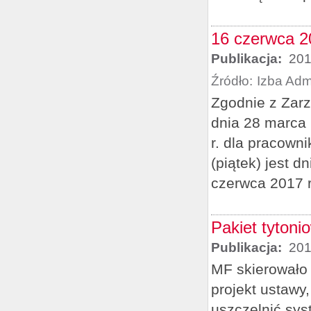
16 czerwca 2
Publikacja:
201
Źródło:
Izba Adm
Zgodnie z Zarz
dnia 28 marca 
r. dla pracown
(piątek) jest 
czerwca 2017 r
Pakiet tytoni
Publikacja:
201
MF skierowało d
projekt ustawy
uszczelnić sy