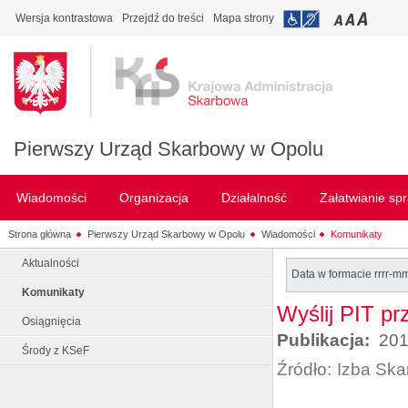
Wersja kontrastowa
Przejdź do treści
Mapa strony
Pierwszy Urząd Skarbowy w Opolu
Wiadomości
Organizacja
Działalność
Załatwianie sp
Strona główna
Pierwszy Urząd Skarbowy w Opolu
Wiadomości
Komunikaty
Aktualności
Data w formacie rrrr-m
Komunikaty
Wyślij PIT pr
Osiągnięcia
Publikacja:
201
Środy z KSeF
Źródło:
Izba Sk