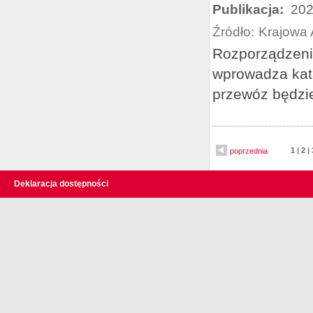
Publikacja:
202
Źródło:
Krajowa 
Rozporządzenie
wprowadza kata
przewóz będzi
1
|
2
|
poprzednia
Deklaracja dostępności