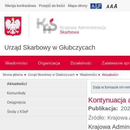
Wersja kontrastowa
Przejdź do treści
Mapa strony
Urząd Skarbowy w Głubczycach
Wiadomości
Organizacja
Działalność
Załatwianie sp
Strona główna
Urząd Skarbowy w Głubczycach
Wiadomości
Aktualności
Aktualności
Data w formacie rrrr-m
Komunikaty
Kontynuacja a
Osiągnięcia
Publikacja:
202
Środy z KSeF
Źródło:
Krajowa 
Krajowa Admin