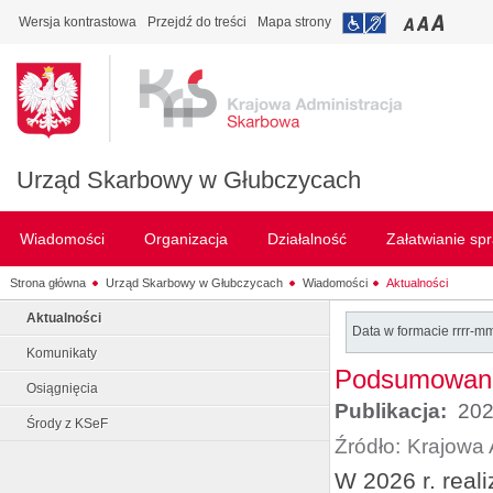
Wersja kontrastowa
Przejdź do treści
Mapa strony
Urząd Skarbowy w Głubczycach
Wiadomości
Organizacja
Działalność
Załatwianie sp
Strona główna
Urząd Skarbowy w Głubczycach
Wiadomości
Aktualności
Aktualności
Data w formacie rrrr-m
Komunikaty
Podsumowanie
Osiągnięcia
Publikacja:
202
Środy z KSeF
Źródło:
Krajowa 
W 2026 r. real