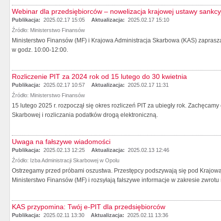
Webinar dla przedsiębiorców – nowelizacja krajowej ustawy sankcy
Publikacja:
2025.02.17 15:05
Aktualizacja:
2025.02.17 15:10
Źródło:
Ministerstwo Finansów
Ministerstwo Finansów (MF) i Krajowa Administracja Skarbowa (KAS) zaprasza 
w godz. 10:00-12:00.
Rozliczenie PIT za 2024 rok od 15 lutego do 30 kwietnia
Publikacja:
2025.02.17 10:57
Aktualizacja:
2025.02.17 11:31
Źródło:
Ministerstwo Finansów
15 lutego 2025 r. rozpoczął się okres rozliczeń PIT za ubiegły rok. Zachęcamy 
Skarbowej i rozliczania podatków drogą elektroniczną.
Uwaga na fałszywe wiadomości
Publikacja:
2025.02.13 12:25
Aktualizacja:
2025.02.13 12:46
Źródło:
Izba Administracji Skarbowej w Opolu
Ostrzegamy przed próbami oszustwa. Przestępcy podszywają się pod Krajową
Ministerstwo Finansów (MF) i rozsyłają fałszywe informacje w zakresie zwrot
KAS przypomina: Twój e-PIT dla przedsiębiorców
Publikacja:
2025.02.11 13:30
Aktualizacja:
2025.02.11 13:36