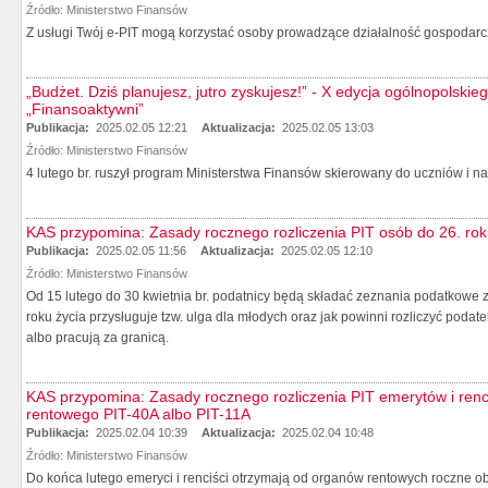
Źródło:
Ministerstwo Finansów
Z usługi Twój e-PIT mogą korzystać osoby prowadzące działalność gospodarczą
„Budżet. Dziś planujesz, jutro zyskujesz!” - X edycja ogólnopolsk
„Finansoaktywni”
Publikacja:
2025.02.05 12:21
Aktualizacja:
2025.02.05 13:03
Źródło:
Ministerstwo Finansów
4 lutego br. ruszył program Ministerstwa Finansów skierowany do uczniów i na
KAS przypomina: Zasady rocznego rozliczenia PIT osób do 26. rok
Publikacja:
2025.02.05 11:56
Aktualizacja:
2025.02.05 12:10
Źródło:
Ministerstwo Finansów
Od 15 lutego do 30 kwietnia br. podatnicy będą składać zeznania podatkowe 
roku życia przysługuje tzw. ulga dla młodych oraz jak powinni rozliczyć pod
albo pracują za granicą.
KAS przypomina: Zasady rocznego rozliczenia PIT emerytów i renci
rentowego PIT-40A albo PIT-11A
Publikacja:
2025.02.04 10:39
Aktualizacja:
2025.02.04 10:48
Źródło:
Ministerstwo Finansów
Do końca lutego emeryci i renciści otrzymają od organów rentowych roczne ob