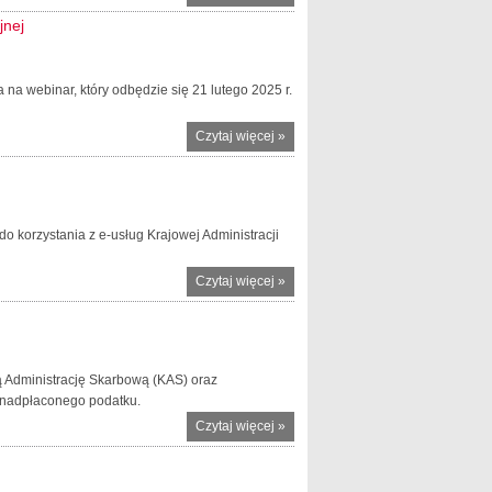
1 mln
jnej
zeznań
podatkowych
złożonych
na webinar, który odbędzie się 21 lutego 2025 r.
przez Twój e-
PIT
Czytaj więcej
o Webinar dla
»
przedsiębiorców
– nowelizacja
krajowej ustawy
sankcyjnej
do korzystania z e-usług Krajowej Administracji
Czytaj więcej
o
»
Rozliczenie
PIT za
2024 rok
od 15
 Administrację Skarbową (KAS) oraz
lutego do
u nadpłaconego podatku.
30 kwietnia
Czytaj więcej
o Uwaga
»
na fałszywe
wiadomości