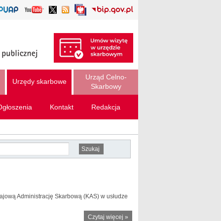
Urząd Celno-
Urzędy skarbowe
Skarbowy
Ogłoszenia
Kontakt
Redakcja
Krajową Administrację Skarbową (KAS) w usłudze
Czytaj więcej
o Już ponad
»