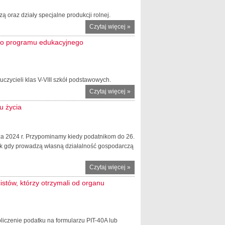
 oraz działy specjalne produkcji rolnej.
Czytaj więcej
o KAS
»
przypomina:
iego programu edukacyjnego
Twój e-PIT dla
przedsiębiorców
uczycieli klas V-VIII szkół podstawowych.
Czytaj więcej
o „Budżet. Dziś
»
planujesz, jutro
u życia
zyskujesz!” - X
edycja
ogólnopolskiego
za 2024 r. Przypominamy kiedy podatnikom do 26.
programu
atek gdy prowadzą własną działalność gospodarczą
edukacyjnego
„Finansoaktywni”
Czytaj więcej
o KAS
»
przypomina:
stów, którzy otrzymali od organu
Zasady
rocznego
rozliczenia
PIT osób do
liczenie podatku na formularzu PIT-40A lub
26. roku