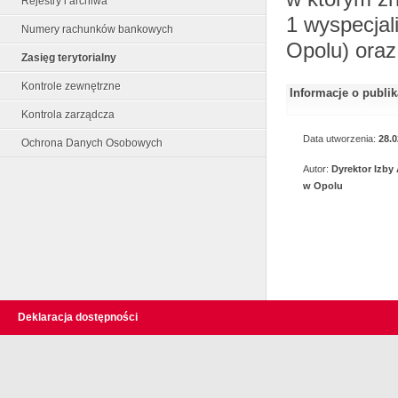
Rejestry i archiwa
1 wyspecja
Numery rachunków bankowych
Opolu) ora
Zasięg terytorialny
Kontrole zewnętrzne
Informacje o publi
Kontrola zarządcza
Data utworzenia:
28.0
Ochrona Danych Osobowych
Autor:
Dyrektor Izby
w Opolu
Deklaracja dostępności