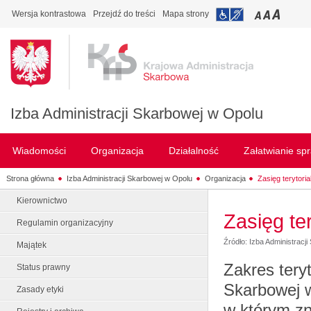
Wersja kontrastowa
Przejdź do treści
Mapa strony
Izba Administracji Skarbowej w Opolu
Wiadomości
Organizacja
Działalność
Załatwianie sp
Strona główna
Izba Administracji Skarbowej w Opolu
Organizacja
Zasięg terytoria
Kierownictwo
Zasięg ter
Regulamin organizacyjny
Źródło: Izba Administracj
Majątek
Zakres teryt
Status prawny
Skarbowej 
Zasady etyki
w którym zn